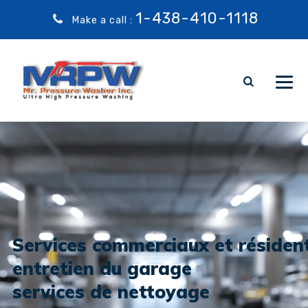
1-438-410-1118
Make a call :
Services commerciaux et résident
entretien du garage
services de nettoyage